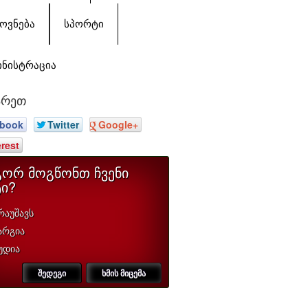
ᲝᲕᲜᲔᲑᲐ
ᲡᲞᲝᲠᲢᲘ
ᲘᲜᲘᲡᲢᲠᲐᲪᲘᲐ
არეთ
book
Twitter
Google+
erest
ორ მოგწონთ ჩვენი
ტი?
რაუშავს
არგია
უდია