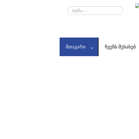
ძებნა
...
ᲛᲗᲐᲕᲐᲠᲘ
ᲩᲕᲔᲜᲡ ᲨᲔᲡᲐᲮᲔᲑ