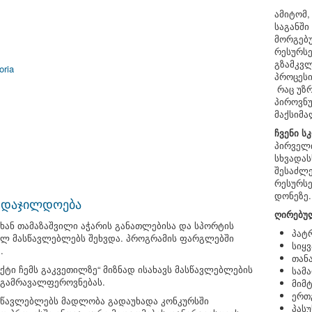
ამიტომ,
საგანში
მორგებუ
რესურსე
გზამკვლ
oria
პროცესი
რაც უზ
პიროვნუ
მაქსიმა
ჩვენი ს
პირველი
სხვადას
შესაძლ
რესურსე
დონეზე.
" დაჯილდოება
ღირებუ
ხან თამაზაშვილი აჭარის განათლებისა და სპორტის
პატ
ულ მასწავლებლებს შეხვდა. პროგრამის ფარგლებში
სიყ
.
თან
ტი ჩემს გაკვეთილზე“ მიზნად ისახავს მასწავლებლების
სამ
 გამრავალფეროვნებას.
მიმ
ერთ
ასწავლებლებს მადლობა გადაუხადა კონკურსში
პას