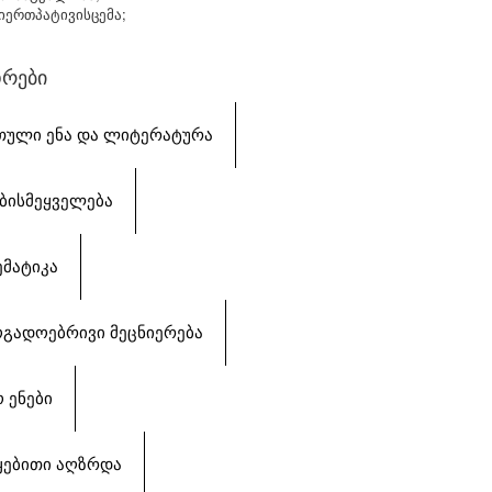
იერთპატივისცემა;
რები
ᲗᲣᲚᲘ ᲔᲜᲐ ᲓᲐ ᲚᲘᲢᲔᲠᲐᲢᲣᲠᲐ
ᲔᲑᲘᲡᲛᲔᲧᲕᲔᲚᲔᲑᲐ
ᲔᲛᲐᲢᲘᲙᲐ
ᲝᲒᲐᲓᲝᲔᲑᲠᲘᲕᲘ ᲛᲔᲪᲜᲘᲔᲠᲔᲑᲐ
 ᲔᲜᲔᲑᲘ
ᲧᲔᲑᲘᲗᲘ ᲐᲦᲖᲠᲓᲐ