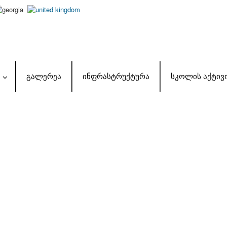
ᲒᲐᲚᲔᲠᲔᲐ
ᲘᲜᲤᲠᲐᲡᲢᲠᲣᲥᲢᲣᲠᲐ
ᲡᲙᲝᲚᲘᲡ ᲐᲥᲢᲘᲕ