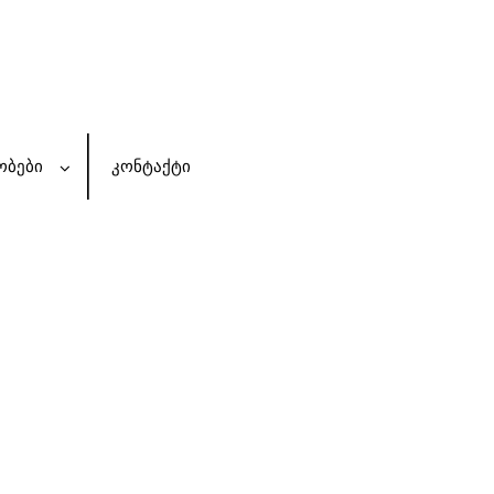
ᲝᲑᲔᲑᲘ
ᲙᲝᲜᲢᲐᲥᲢᲘ