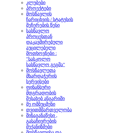
კლუბები
პროექტები
მოსწავლის
ჩარიცხვის / სტატუსის
შეჩერების წესი
სასწავლო
პროცესთან
დაკავშირებული
აუცილებელი
მოთხოვნები :
"სასკოლო
სასწავლო გეგმა"
მოსწავლეთა
მხარდაჭერის
სერვისები
ფინანსური
მდგრადობის
შესახებ ანგარიში
მე ომბუცმენი
თვითმმართველობა
შინაგანაწესი ,
გასაჩივრების
მექანიზმები
მოსწავლისა და