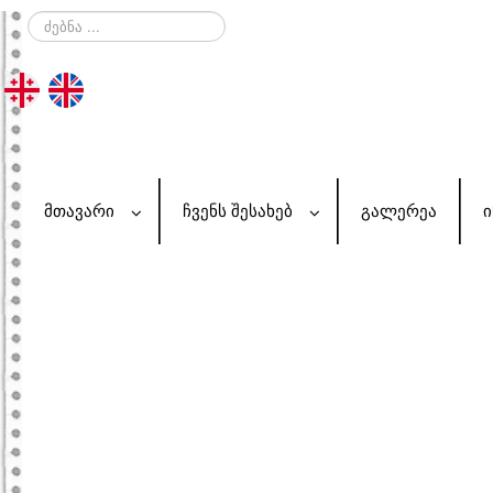
ძებნა
...
ᲛᲗᲐᲕᲐᲠᲘ
ᲩᲕᲔᲜᲡ ᲨᲔᲡᲐᲮᲔᲑ
ᲒᲐᲚᲔᲠᲔᲐ