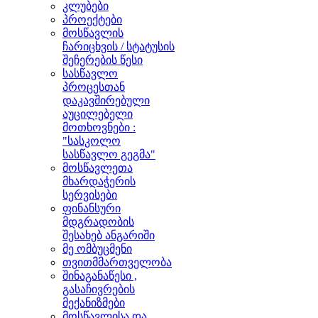
კლუბები
პროექტები
მოსწავლის
ჩარიცხვის / სტატუსის
შეჩერების წესი
სასწავლო
პროცესთან
დაკავშირებული
აუცილებელი
მოთხოვნები :
"სასკოლო
სასწავლო გეგმა"
მოსწავლეთა
მხარდაჭერის
სერვისები
ფინანსური
მდგრადობის
შესახებ ანგარიში
მე ომბუცმენი
თვითმმართველობა
შინაგანაწესი ,
გასაჩივრების
მექანიზმები
მოსწავლისა და