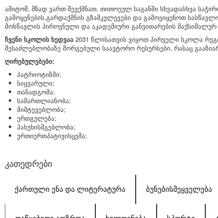
ამიტომ, მზად ვართ შევქმნათ, თითოეულ საგანში სხვადასხვა საჭი
გამოყენების,გარდაქმნის გზამკვლევები და გამოვიყენოთ სასწავ
მოსწავლის პიროვნული და აკადემიური განვითარების მაქსიმალურ 
ჩვენი სკოლის ხედვაა
2031 წლისათვის ვიყოთ პირველი სკოლა რეგი
შესაძლებლობაზე მორგებული საავტორო რესურსები, რასაც გააზია
ღირებულებები:
პატრიოტიზმი;
სიყვარული;
თანადგომა;
სამართლიანობა;
მიმტევებლობა;
ერთგულება;
პასუხისმგებლობა;
ურთიერთპატივისცემა;
კათედრები
ᲥᲐᲠᲗᲣᲚᲘ ᲔᲜᲐ ᲓᲐ ᲚᲘᲢᲔᲠᲐᲢᲣᲠᲐ
ᲑᲣᲜᲔᲑᲘᲡᲛᲔᲧᲕᲔᲚᲔᲑᲐ