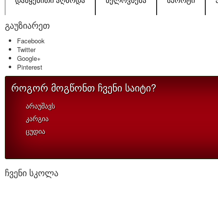
ᲓᲐᲬᲧᲔᲑᲘᲗᲘ ᲐᲦᲖᲠᲓᲐ
ᲮᲔᲚᲝᲕᲜᲔᲑᲐ
ᲡᲞᲝᲠᲢᲘ
გაუზიარეთ
Facebook
Twitter
Google+
Pinterest
როგორ მოგწონთ ჩვენი საიტი?
არაუშავს
კარგია
ცუდია
ჩვენი სკოლა