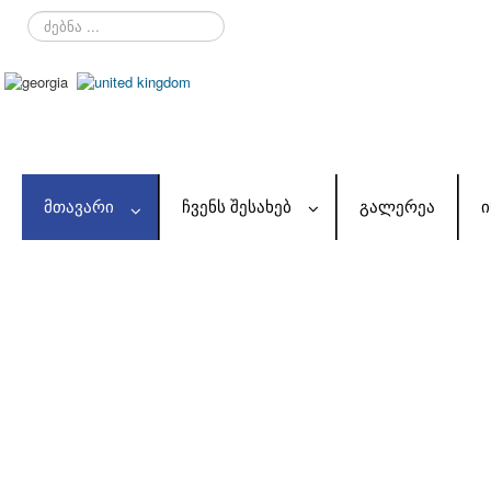
ძებნა
...
ᲛᲗᲐᲕᲐᲠᲘ
ᲩᲕᲔᲜᲡ ᲨᲔᲡᲐᲮᲔᲑ
ᲒᲐᲚᲔᲠᲔᲐ