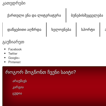
კათედრები
ᲥᲐᲠᲗᲣᲚᲘ ᲔᲜᲐ ᲓᲐ ᲚᲘᲢᲔᲠᲐᲢᲣᲠᲐ
ᲑᲣᲜᲔᲑᲘᲡᲛᲔᲧᲕᲔᲚᲔᲑᲐ
ᲓᲐᲬᲧᲔᲑᲘᲗᲘ ᲐᲦᲖᲠᲓᲐ
ᲮᲔᲚᲝᲕᲜᲔᲑᲐ
ᲡᲞᲝᲠᲢᲘ
გაუზიარეთ
Facebook
Twitter
Google+
Pinterest
როგორ მოგწონთ ჩვენი საიტი?
არაუშავს
კარგია
ცუდია