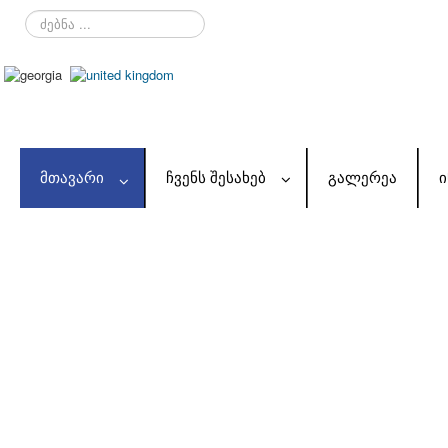
ძებნა
...
ᲛᲗᲐᲕᲐᲠᲘ
ᲩᲕᲔᲜᲡ ᲨᲔᲡᲐᲮᲔᲑ
ᲒᲐᲚᲔᲠᲔᲐ