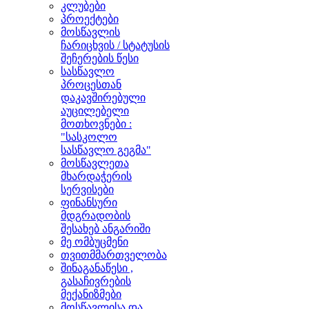
კლუბები
პროექტები
მოსწავლის
ჩარიცხვის / სტატუსის
შეჩერების წესი
სასწავლო
პროცესთან
დაკავშირებული
აუცილებელი
მოთხოვნები :
"სასკოლო
სასწავლო გეგმა"
მოსწავლეთა
მხარდაჭერის
სერვისები
ფინანსური
მდგრადობის
შესახებ ანგარიში
მე ომბუცმენი
თვითმმართველობა
შინაგანაწესი ,
გასაჩივრების
მექანიზმები
მოსწავლისა და