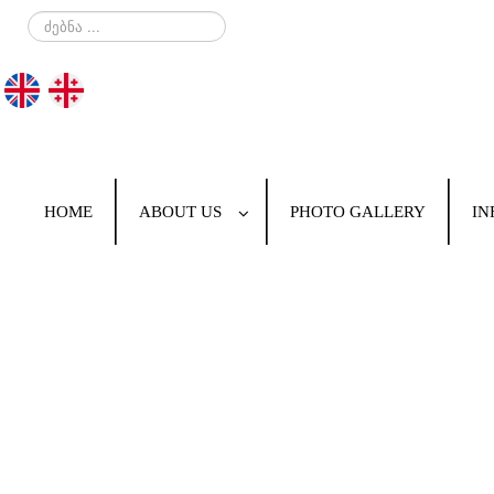
ძებნა
...
HOME
ABOUT US
PHOTO GALLERY
IN